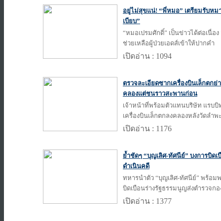
อยู่ไม่สุขแน่! “พี่หมอ” เตรียมรับหมาย
เบียบ”
“หมอเปรมศักดิ์” เป็นข่าวได้ต่อเนื
ช่วยเหลือผู้ป่วยเอดส์เข้าให้ปากคำ
เปิดอ่าน : 1094
ตรวจละเอียดซากเครื่องบินเล็กตกย่
คลองแต่ชนราวสะพานก่อน
เจ้าหน้าที่พร้อมตัวแทนบริษัท แรบบิ
เครื่องบินเล็กตกลงคลองหลังวัดลำพ
เปิดอ่าน : 1176
ย้ำชัดๆ “บุญเลิศ-ทัศนีย์” บงการบิดเบ
ดำเนินคดี
ทหารนำตัว “บุญเลิศ-ทัศนีย์” พร้อ
บิดเบือนร่างรัฐธรรมนูญส่งตำรวจก
เปิดอ่าน : 1377