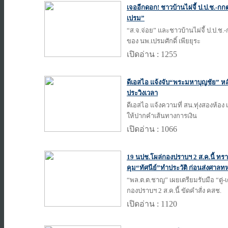
เจออีกดอก! ชาวบ้านไผ่จี้ ป.ป.ช.-กกต
เปรม”
“ส.จ.จ่อย” และชาวบ้านไผ่จี้ ป.ป.ช
ของ นพ.เปรมศักดิ์ เพียยุระ
เปิดอ่าน : 1255
ดีเอสไอ แจ้งจับ“พระมหาบุญชัย” หลังเ
ประวิงเวลา
ดีเอสไอ แจ้งความที่ สน.ทุ่งสองห้อง
ให้ปากคำเส้นทางการเงิน
เปิดอ่าน : 1066
19 นปช.โผล่กองปราบฯ 2 ส.ค.นี้ ทร
คุม“ทัศนีย์”ทำประวัติ ก่อนส่งศาลท
“พล.ต.ต.ชาญ” เผยเตรียมรับมือ “ตู่
กองปราบฯ 2 ส.ค.นี้ ขัดคำสั่ง คสช.
เปิดอ่าน : 1120