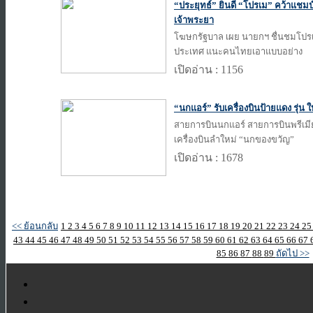
“ประยุทธ์” ยินดี “โปรเม” คว้าแชมป์
เจ้าพระยา
โฆษกรัฐบาล เผย นายกฯ ชื่นชมโปรเมเ
ประเทศ แนะคนไทยเอาแบบอย่าง
เปิดอ่าน : 1156
“นกแอร์” รับเครื่องบินป้ายแดง รุ่น 
สายการบินนกแอร์ สายการบินพรีเม
เครื่องบินลำใหม่ “นกของขวัญ”
เปิดอ่าน : 1678
<< ย้อนกลับ
1
2
3
4
5
6
7
8
9
10
11
12
13
14
15
16
17
18
19
20
21
22
23
24
2
43
44
45
46
47
48
49
50
51
52
53
54
55
56
57
58
59
60
61
62
63
64
65
66
67
85
86
87
88
89
ถัดไป >>