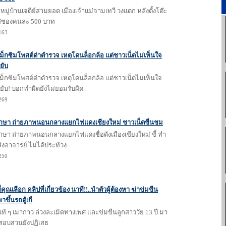
ู่บ้านเจดีย์สามยอด เมืองเจ้าแม่จามเทวี วงแตก หลังตั้งโต๊ะ
ส่ซองคนละ 500 บาท
1163
็กซิมโพสต์ด่าตำรวจ เหตุโดนล็อกล้อ แต่ชาวเน็ตไม่เห็นใจ
ยับ
็กซิมโพสต์ด่าตำรวจ เหตุโดนล็อกล้อ แต่ชาวเน็ตไม่เห็นใจ
ยับ! บอกทำผิดยังไม่ยอมรับผิด
1269
ศึกษา ถ่ายภาพนอนกลางแยกไฟแดงเชียงใหม่ ชาวเน็ตชื่นชม
ึกษา ถ่ายภาพนอนกลางแยกไฟแดงชื่อดังเมืองเชียงใหม่ ชี้ ทำ
ส่งอาจารย์ ไม่ได้ประท้วง
1250
ุณเลือก คลิปที่เกี่ยวข้อง นาที!!..นำตัวผู้ต้องหา ฆ่าข่มขืน
พาขึ้นรถตู้เกื
แท้ ๆ เมากาว ล่วงละเมิดทางเพศ และข่มขืนลูกสาววัย 13 ปี มา
ี สอบสวนยังปฏิเสธ