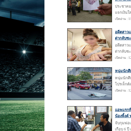
ประชาคมหม
แจกเงินใ
เปิดอ่าน : 
อดีตสาวแม
ด่ากลับซะ
อดีตสาวแม
ด่ากลับซะ
เปิดอ่าน : 
หนุ่มนัก
หนุ่มนักศ
โปรเจ็กต์
เปิดอ่าน : 
แอพแรกที่ค
น้องพิ้งค์ 
จับกุมพ่อ
เกือบ 6 ป