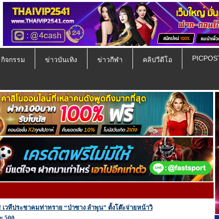
PICPOS
ป กิจกรรม
ข่าวบันเทิง
ข่าวกีฬา
คลิปวีดีโอ
 เวทีประชาคมท่าทราย “ป่าซาง ลำพูน” ตั้งโต๊ะจ่ายหน้าวิ
ะ 500