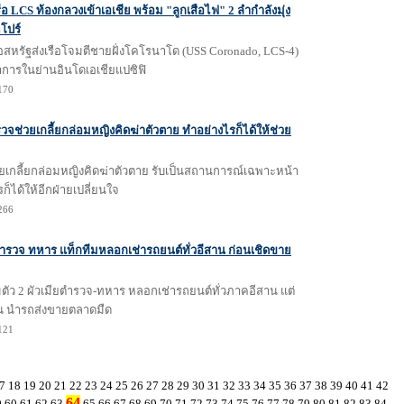
รือ LCS ท้องกลวงเข้าเอเชีย พร้อม "ลูกเสือไฟ" 2 ลำกำลังมุ่ง
คโปร์
อสหรัฐส่งเรือโจมตีชายฝั่งโคโรนาโด (USS Coronado, LCS-4)
ำการในย่านอินโดเอเชียแปซิฟิ
1170
วจช่วยเกลี้ยกล่อมหญิงคิดฆ่าตัวตาย ทำอย่างไรก็ได้ให้ช่วย
ยเกลี้ยกล่อมหญิงคิดฆ่าตัวตาย รับเป็นสถานการณ์เฉพาะหน้า
ก็ได้ให้อีกฝ่ายเปลี่ยนใจ
1266
ตำรวจ ทหาร แท็กทีมหลอกเช่ารถยนต์ทั่วอีสาน ก่อนเชิดขาย
มตัว 2 ผัวเมียตำรวจ-ทหาร หลอกเช่ารถยนต์ทั่วภาคอีสาน แต่
น นำรถส่งขายตลาดมืด
1121
7
18
19
20
21
22
23
24
25
26
27
28
29
30
31
32
33
34
35
36
37
38
39
40
41
42
64
9
60
61
62
63
65
66
67
68
69
70
71
72
73
74
75
76
77
78
79
80
81
82
83
84