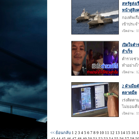
สหรัฐส่งเ
หน้าสู่สิง
กองทัพเรื
เข้าประจ
เปิดอ่าน : 
เปิดใจตำร
สำเร็จ
ตำรวจช่ว
ทำอย่างไร
เปิดอ่าน : 
2 ผัวเมีย
ตลาดมืด
เร่งติดตา
ไม่ยอมคื
เปิดอ่าน : 
<< ย้อนกลับ
1
2
3
4
5
6
7
8
9
10
11
12
13
14
15
16
1
43
44
45
46
47
48
49
50
51
52
53
54
55
56
57
58
5