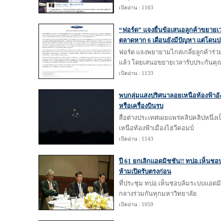
เปิดอ่าน : 1163
“ฟอร์ด” แจงยื่นข้อเสนอลูกค้าขยายเ
ตลาดหาก 6 เดือนยังมีปัญหา แต่โดนป
ฟอร์ด แจงพยายามไกล่เกลี่ยลูกค้าร่ว
แล้ว โดยเสนอขยายเวลารับประกันค
เปิดอ่าน : 1133
พบกลุ่มแสงปริศนาลอยเหนือท้องฟ้าอั
หรือเครื่องบินรบ
สื่อต่างประเทศเผยแพร่คลิปคลิปหนึ่ง
เหนือท้องฟ้าเมืองไฮวีคอมบ์
เปิดอ่าน : 1143
ปี 61 ยกเลิกแอดมิชชัน!! ทปอ.เห็นช
ห้ามเปิดรับตรงก่อน
ที่ประชุม ทปอ.เห็นชอบล้มระบบแอดมิช
กลางร่วมกันทุกมหาวิทยาลัย
เปิดอ่าน : 1059