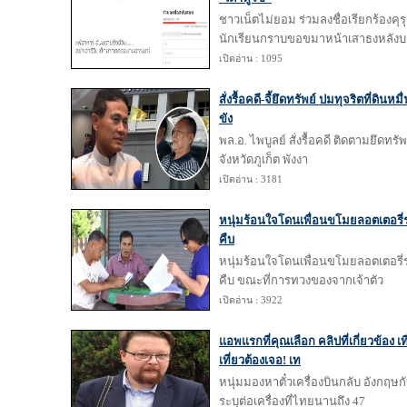
ชาวเน็ตไม่ยอม ร่วมลงชื่อเรียกร้องคุ
นักเรียนกราบขอขมาหน้าเสาธงหลังบ
เปิดอ่าน : 1095
สั่งรื้อคดี-จี้ยึดทรัพย์ ปมทุจริตที่ดิน
ขัง
พล.อ. ไพบูลย์ สั่งรื้อคดี ติดตามยึดทร
จังหวัดภูเก็ต พังงา
เปิดอ่าน : 3181
หนุ่มร้อนใจโดนเพื่อนขโมยลอตเตอรี่รา
คืบ
หนุ่มร้อนใจโดนเพื่อนขโมยลอตเตอรี่รา
คืบ ขณะที่การทวงของจากเจ้าตัว
เปิดอ่าน : 3922
แอพแรกที่คุณเลือก คลิปที่เกี่ยวข้อง เที่
เที่ยวต้องเจอ! เท
หนุ่มมองหาตั๋วเครื่องบินกลับ อังกฤษกั
ระบุต่อเครื่องที่ไทยนานถึง 47