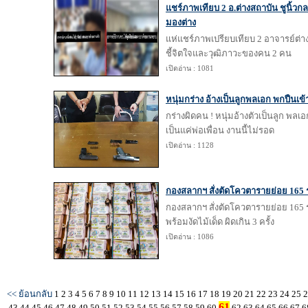
แชร์ภาพเทียบ 2 อ.ต่างสถาบัน ชูนิ้วก
มองต่าง
แห่แชร์ภาพเปรียบเทียบ 2 อาจารย์ต่าง
ชี้จิตใจและวุฒิภาวะของคน 2 คน
เปิดอ่าน : 1081
หนุ่มกร่าง อ้างเป็นลูกพลเอก พกปืนเข
กร่างผิดคน ! หนุ่มอ้างตัวเป็นลูก พล
เป็นแค่พ่อเพื่อน งานนี้ไม่รอด
เปิดอ่าน : 1128
กองสลากฯ สั่งตัดโควตารายย่อย 165 
กองสลากฯ สั่งตัดโควตารายย่อย 165 
พร้อมงัดไม้เด็ด ผิดเกิน 3 ครั้ง
เปิดอ่าน : 1086
<< ย้อนกลับ
1
2
3
4
5
6
7
8
9
10
11
12
13
14
15
16
17
18
19
20
21
22
23
24
25
61
43
44
45
46
47
48
49
50
51
52
53
54
55
56
57
58
59
60
62
63
64
65
66
67
6