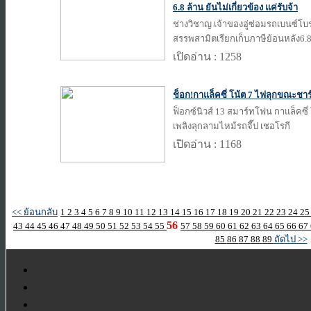
6.8 ล้าน ยันไม่เกี่ยวข้อง แค่รับจ้า
ช่างวิชาญ เจ้าของอู่ซ่อมรถเบนซ์โบ
สรรพสามิตเรียกเก็บภาษีย้อนหลัง6.8
เปิดอ่าน : 1258
ช็อก!กาแล็คซี่ โน้ต 7 ไฟลุกขณะชา
ฟ็อกซ์นิวส์ 13 สมาร์ทโฟน กาแล็คซี่
เพลิงลุกลามไหม้รถจี๊ป เชอโรกี
เปิดอ่าน : 1168
<< ย้อนกลับ
1
2
3
4
5
6
7
8
9
10
11
12
13
14
15
16
17
18
19
20
21
22
23
24
2
56
43
44
45
46
47
48
49
50
51
52
53
54
55
57
58
59
60
61
62
63
64
65
66
67
85
86
87
88
89
ถัดไป >>