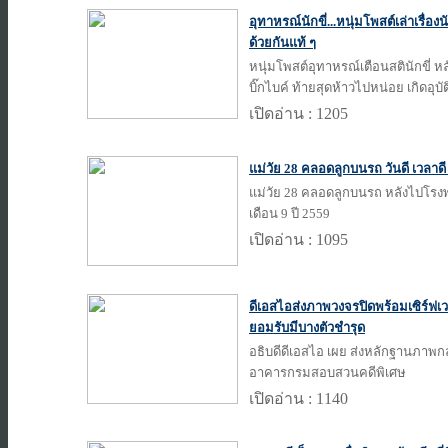
อุทาหรณ์นักขี่...หนุ่มโพสต์เล่าเรื่องนั
ด้วยกันแท้ ๆ
หนุ่มโพสต์อุทาหรณ์เตือนสตินักขี่ ห
บิ๊กไบค์ ท้ายสุดห้าวไปหน่อย เกิดอุบัต
เปิดอ่าน : 1205
แม่วัย 28 คลอดลูกบนรถ วันดี เวลาดี ข
แม่วัย 28 คลอดลูกบนรถ หลังไปโรงพยา
เดือน 9 ปี 2559
เปิดอ่าน : 1095
ดีเอสไอส่งภาพวงจรปิดพร้อมเซิร์ฟเวอร
ยอมรับมีบางตัวชำรุด
อธิบดีดีเอสไอ เผย ส่งหลักฐานภาพกล
อาคารกรมสอบสวนคดีพิเศษ
เปิดอ่าน : 1140