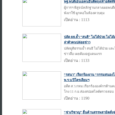
พฐ.พบดีเอ็นเอคนอื่นติดถุงเท้าอดีตที
ผู้การฯ พิสูจน์หลักฐานกลางเผยพบดีเอ
พังงาใช้ ผูกคอในห้องควบคุม
เปิดอ่าน : 1113
ปลัด ยธ.ย้ำ “สนธิ” ไม่ได้ป่วย-ไม่ได้
ล่าตัวคนปล่อยข่าว
ปลัดยุุติธรรมย้ำ สนธิ ไม่ได้ป่วย แล
ข่าวลือ เผยต้องอยู่แดนแรก
เปิดอ่าน : 1133
“รสนา” เรียกร้องงาน “กรรมสนองโก
พ.ร.บ.ปิโตรเลียมฯ
อดีต ส.ว.กทม.เรียกร้ององค์กรต้าน
โกง 11 ก.ย.ส่องสปอตไลต์ตรวจสอบ
เปิดอ่าน : 1190
“ช่างวิชาญ” ยื่นค้านสรรพสามิตสั่ง