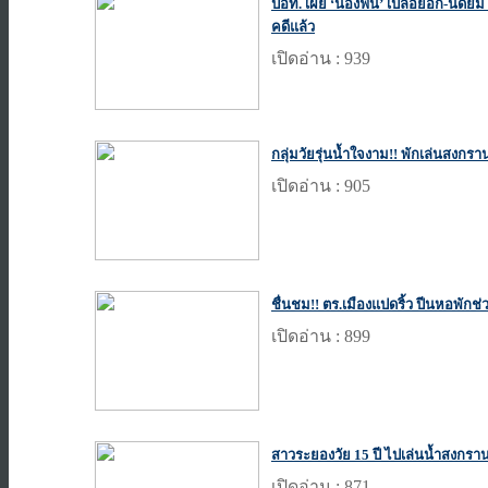
ปอท. เผย ‘น้องฟิน’ เปลือยอก-นัดยิ
คดีแล้ว
เปิดอ่าน : 939
กลุ่มวัยรุ่นน้ำใจงาม!! พักเล่นสงกราน
เปิดอ่าน : 905
ชื่นชม!! ตร.เมืองแปดริ้ว ปีนหอพัก
เปิดอ่าน : 899
สาวระยองวัย 15 ปี ไปเล่นน้ำสงกรานต์
เปิดอ่าน : 871