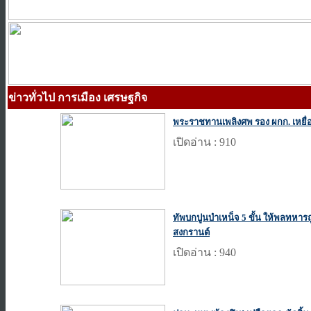
ข่าวทั่วไป การเมือง เศรษฐกิจ
พระราชทานเพลิงศพ รอง ผกก. เหยื่อเ
เปิดอ่าน : 910
ทัพบกปูนบำเหน็จ 5 ขั้น ให้พลทหารถู
สงกรานต์
เปิดอ่าน : 940