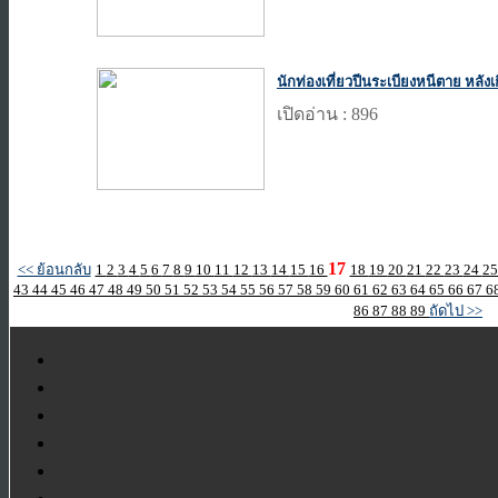
นักท่องเที่ยวปีนระเบียงหนีตาย หลัง
เปิดอ่าน : 896
17
<< ย้อนกลับ
1
2
3
4
5
6
7
8
9
10
11
12
13
14
15
16
18
19
20
21
22
23
24
2
43
44
45
46
47
48
49
50
51
52
53
54
55
56
57
58
59
60
61
62
63
64
65
66
67
6
86
87
88
89
ถัดไป >>