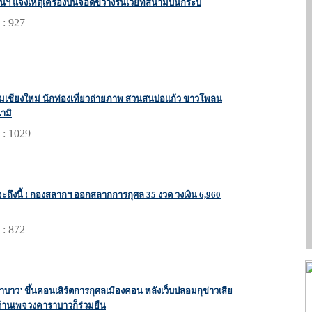
ินฯ แจงเหตุเครื่องบินจอดขวางรันเวย์ที่สนามบินกระบี่
 : 927
่มเชียงใหม่ นักท่องเที่ยวถ่ายภาพ สวนสนบ่อแก้ว ขาวโพลน
ามิ
 : 1029
ี่จะถึงนี้ ! กองสลากฯ ออกสลากการกุศล 35 งวด วงเงิน 6,960
 : 872
าบาว’ ขึ้นคอนเสิร์ตการกุศลเมืองคอน หลังเว็บปลอมกุข่าวเสีย
ด้านเพจวงคาราบาวก็ร่วมยืน