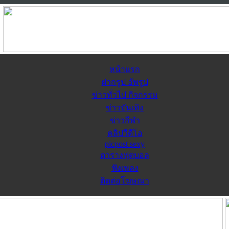
หน้าแรก
ฝากรูป อัพรูป
ข่าวทั่วไป กิจกรรม
ข่าวบันเทิง
ข่าวกีฬา
คลิปวีดีโอ
picpost sexy
ตารางฟุตบอล
ฟังเพลง
ติดต่อโฆษณา