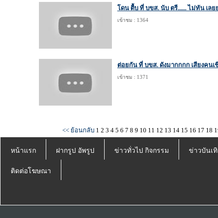
โดน ตื้บ ที่ บขส. นับ ตรี...... ไม่ทัน เล
เข้าชม : 1364
ต่อยกัน ที่ บขส. ดังมากกกก เสียงคนเช
เข้าชม : 1371
<< ย้อนกลับ
1
2
3
4
5
6
7
8
9
10
11
12
13
14
15
16
17
18
1
หน้าแรก
ฝากรูป อัพรูป
ข่าวทั่วไป กิจกรรม
ข่าวบันเทิ
ติดต่อโฆษณา