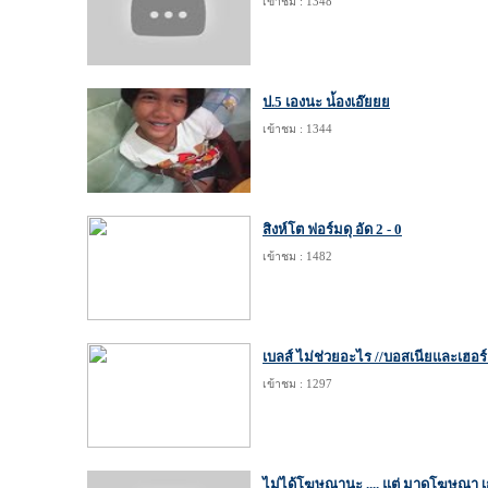
เข้าชม : 1348
ป.5 เองนะ น่้องเอ๊ยยย
เข้าชม : 1344
สิงห์โต ฟอร์มดุ อัด 2 - 0
เข้าชม : 1482
เบลส์ ไม่ช่วยอะไร //บอสเนียและเฮอร์เ
เข้าชม : 1297
ไม่ได้โฆษณานะ .... แต่ มาดูโฆษณา เ