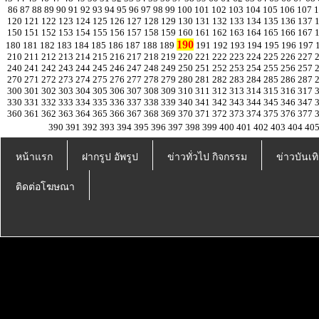
86
87
88
89
90
91
92
93
94
95
96
97
98
99
100
101
102
103
104
105
106
107
120
121
122
123
124
125
126
127
128
129
130
131
132
133
134
135
136
137
150
151
152
153
154
155
156
157
158
159
160
161
162
163
164
165
166
167
190
180
181
182
183
184
185
186
187
188
189
191
192
193
194
195
196
197
210
211
212
213
214
215
216
217
218
219
220
221
222
223
224
225
226
227
240
241
242
243
244
245
246
247
248
249
250
251
252
253
254
255
256
257
270
271
272
273
274
275
276
277
278
279
280
281
282
283
284
285
286
287
300
301
302
303
304
305
306
307
308
309
310
311
312
313
314
315
316
317
330
331
332
333
334
335
336
337
338
339
340
341
342
343
344
345
346
347
360
361
362
363
364
365
366
367
368
369
370
371
372
373
374
375
376
377
390
391
392
393
394
395
396
397
398
399
400
401
402
403
404
40
หน้าแรก
ฝากรูป อัพรูป
ข่าวทั่วไป กิจกรรม
ข่าวบันเทิ
ติดต่อโฆษณา