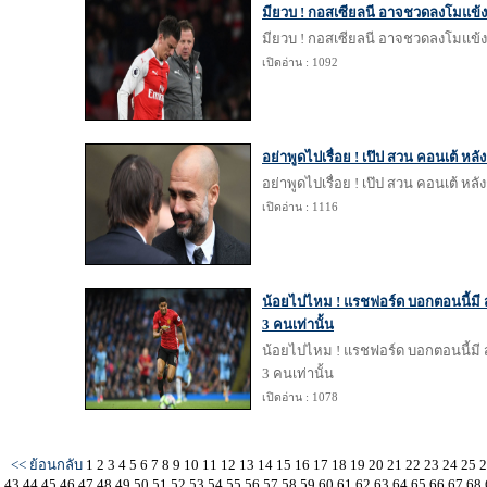
มียวบ ! กอสเซียลนี อาจชวดลงโมแข้งก
มียวบ ! กอสเซียลนี อาจชวดลงโมแข้งก
เปิดอ่าน : 1092
อย่าพูดไปเรื่อย ! เป๊ป สวน คอนเต้ หลั
อย่าพูดไปเรื่อย ! เป๊ป สวน คอนเต้ หลั
เปิดอ่าน : 1116
น้อยไปไหม ! แรชฟอร์ด บอกตอนนี้มี 
3 คนเท่านั้น
น้อยไปไหม ! แรชฟอร์ด บอกตอนนี้มี 
3 คนเท่านั้น
เปิดอ่าน : 1078
<< ย้อนกลับ
1
2
3
4
5
6
7
8
9
10
11
12
13
14
15
16
17
18
19
20
21
22
23
24
25
43
44
45
46
47
48
49
50
51
52
53
54
55
56
57
58
59
60
61
62
63
64
65
66
67
68