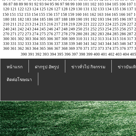
86
87
88
89
90
91
92
93
94
95
96
97
98
99
100
101
102
103
104
105
106
107
120
121
122
123
124
125
126
127
128
129
130
131
132
133
134
135
136
137
150
151
152
153
154
155
156
157
158
159
160
161
162
163
164
165
166
167
1
180
181
182
183
184
185
186
187
188
189
190
191
192
193
194
195
196
197
210
211
212
213
214
215
216
217
218
219
220
221
222
223
224
225
226
227
240
241
242
243
244
245
246
247
248
249
250
251
252
253
254
255
256
257
270
271
272
273
274
275
276
277
278
279
280
281
282
283
284
285
286
287
300
301
302
303
304
305
306
307
308
309
310
311
312
313
314
315
316
317
330
331
332
333
334
335
336
337
338
339
340
341
342
343
344
345
346
347
360
361
362
363
364
365
366
367
368
369
370
371
372
373
374
375
376
377
390
391
392
393
394
395
396
397
398
399
400
401
402
403
404
40
หน้าแรก
ฝากรูป อัพรูป
ข่าวทั่วไป กิจกรรม
ข่าวบันเทิ
ติดต่อโฆษณา