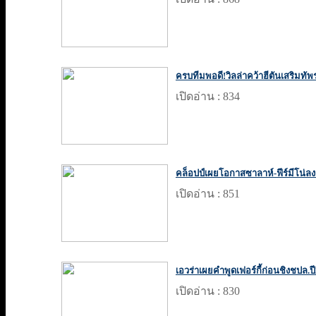
ครบทีมพอดี!วิลล่าคว้าฮีตันเสริมทัพ
เปิดอ่าน : 834
คล็อปป์เผยโอกาสซาลาห์-ฟีร์มีโน่ลง
เปิดอ่าน : 851
เอวร่าเผยคำพูดเฟอร์กี้ก่อนชิงชปล.ป
เปิดอ่าน : 830