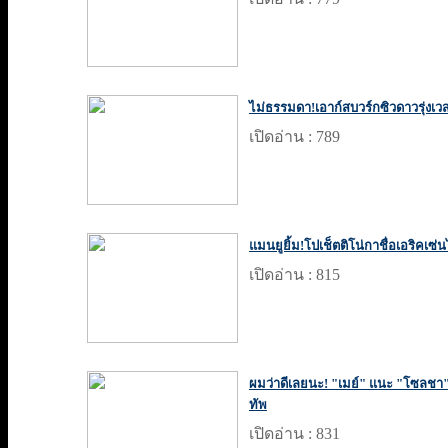
ไม่ธรรมดา!เอาก์สบวร์กซิวดาวรุ่งเ
เปิดอ่าน : 789
แมนยูยิ้ม!โปเช็ตติโน่กาชื่อเอริคเซ
เปิดอ่าน : 815
ผมว่าดีเลยนะ! "เมย์" แนะ "โซลชา" 
ทัพ
เปิดอ่าน : 831