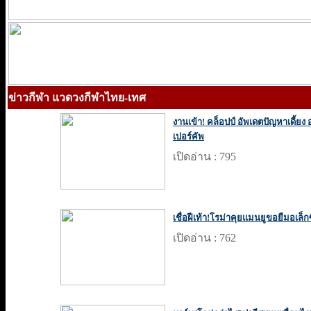
ข่าวกีฬา แวดวงกีฬาไทย-เทศ
งานเข้า! คล็อปป์ อัพเดตปัญหาเดี้ย
เปอร์คัพ
เปิดอ่าน : 795
เชื่อฝีเท้า!โรม่าคุยแมนยูขอยืมอเล็ก
เปิดอ่าน : 762