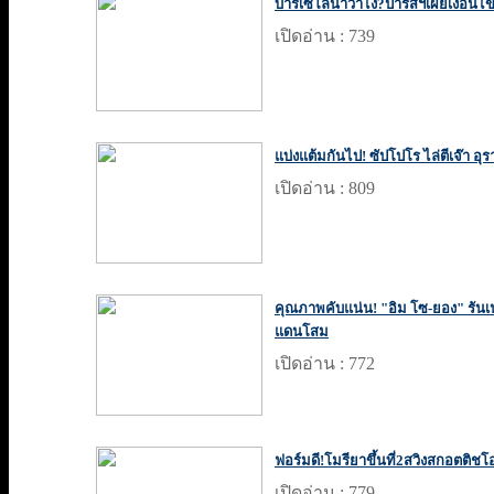
บาร์เซโลน่าว่าไง?ปารีสฯเผยเงื่อนไ
เปิดอ่าน : 739
แบ่งแต้มกันไป! ซัปโปโร ไล่ตีเจ๊า อุรา
เปิดอ่าน : 809
คุณภาพคับแน่น! "อิม โซ-ยอง" รันเน
แดนโสม
เปิดอ่าน : 772
ฟอร์มดี!โมรียาขึ้นที่2สวิงสกอตติชโ
เปิดอ่าน : 779