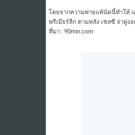
โดยจากความพ่ายแพ้นัดนี้ทำให้ แม
พรีเมียร์ลีก ตามหลัง เชลซี จ่าฝูง
ที่มา : 90min.com
ดู
รูปภาพ
บน
ทวิ
ต
เตอร์