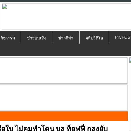
PICPOS
ป กิจกรรม
ข่าวบันเทิง
ข่าวกีฬา
คลิปวีดีโอ
รือใบ ไม่คมทำโดน บลู ท็อฟฟี่ ถลุงยับ