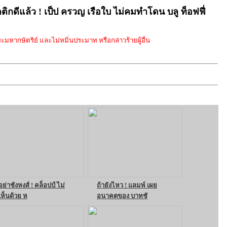
ติกดีแล้ว ! เป็ป ครวญ เรือใบ ไม่คมทำโดน บลู ท็อฟฟี่
มหากษัตริย์ และไม่หมิ่นประมาท หรือกล่าวร้ายผู้อื่น
อย่าชังหงส์ ! คล็อปป์ ไม่
ถ้ายังไหว ! แลมพ์ เผย
เห็นด้วย ห
อนาคตของ บาทชั