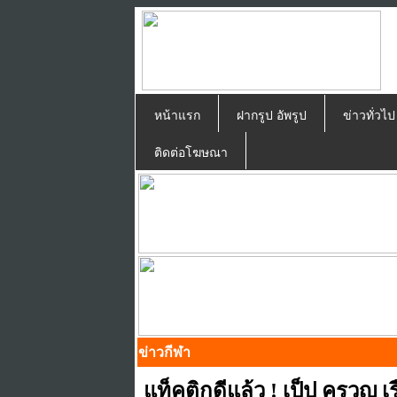
หน้าแรก
ฝากรูป อัพรูป
ข่าวทั่วไ
ติดต่อโฆษณา
ข่าวกีฬา
แท็คติกดีแล้ว ! เป็ป ครวญ เ