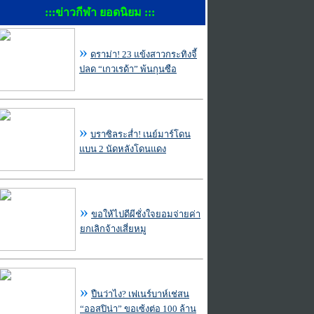
:::ข่าวกีฬา ยอดนิยม :::
»
ดราม่า! 23 แข้งสาวกระทิงจี้
ปลด “เกวเรด้า” พ้นกุนซือ
»
บราซิลระส่ำ! เนย์มาร์โดน
แบน 2 นัดหลังโดนแดง
»
ขอให้ไปดีผีชั่งใจยอมจ่ายค่า
ยกเลิกจ้างเสี่ยหมู
»
ปืนว่าไง? เฟเนร์บาห์เช่สน
“ออสปิน่า” ขอเซ้งต่อ 100 ล้าน