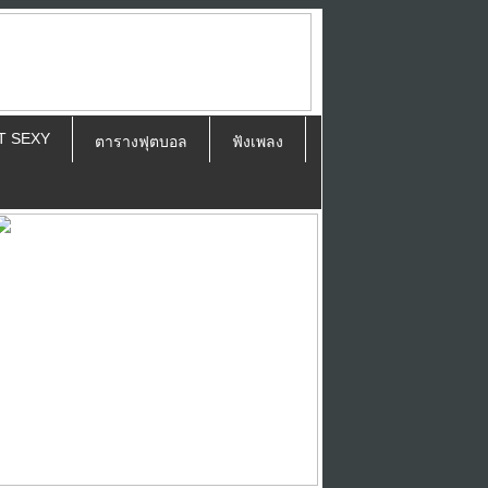
T SEXY
ตารางฟุตบอล
ฟังเพลง